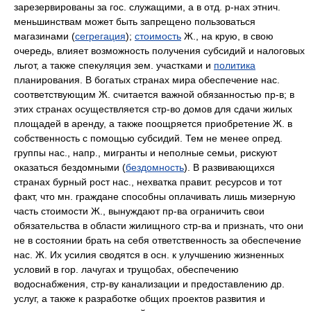
зарезервированы за гос. служащими, а в отд. р-нах этнич.
меньшинствам может быть запрещено пользоваться
магазинами (
сегрегация
);
стоимость
Ж., на крую, в свою
очередь, влияет возможность получения субсидий и налоговых
льгот, а также спекуляция зем. участками и
политика
планирования. В богатых странах мира обеспечение нас.
соответствующим Ж. считается важной обязанностью пр-в; в
этих странах осуществляется стр-во домов для сдачи жилых
площадей в аренду, а также поощряется приобретение Ж. в
собственность с помощью субсидий. Тем не менее опред.
группы нас., напр., мигранты и неполные семьи, рискуют
оказаться бездомными (
бездомность
). В развивающихся
странах бурный рост нас., нехватка правит. ресурсов и тот
факт, что мн. граждане способны оплачивать лишь мизерную
часть стоимости Ж., вынуждают пр-ва ограничить свои
обязательства в области жилищного стр-ва и признать, что они
не в состоянии брать на себя ответственность за обеспечение
нас. Ж. Их усилия сводятся в осн. к улучшению жизненных
условий в гор. лачугах и трущобах, обеспечению
водоснабжения, стр-ву канализации и предоставлению др.
услуг, а также к разработке общих проектов развития и