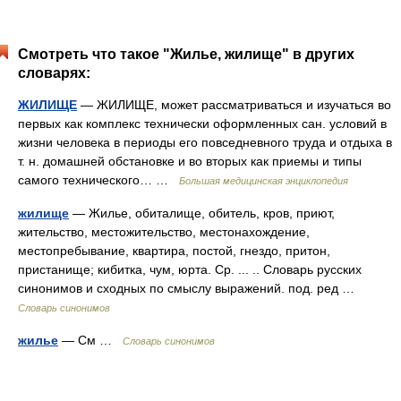
Смотреть что такое "Жилье, жилище" в других
словарях:
ЖИЛИЩЕ
— ЖИЛИЩЕ, может рассматриваться и изучаться во
первых как комплекс технически оформленных сан. условий в
жизни человека в периоды его повседневного труда и отдыха в
т. н. домашней обстановке и во вторых как приемы и типы
самого технического… …
Большая медицинская энциклопедия
жилище
— Жилье, обиталище, обитель, кров, приют,
жительство, местожительство, местонахождение,
местопребывание, квартира, постой, гнездо, притон,
пристанище; кибитка, чум, юрта. Ср. ... .. Словарь русских
синонимов и сходных по смыслу выражений. под. ред …
Словарь синонимов
жилье
— См …
Словарь синонимов