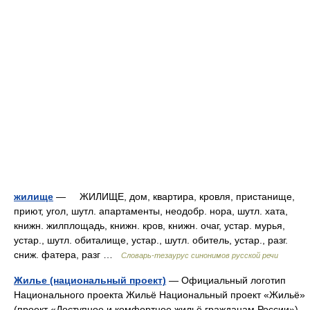
жилище
— ЖИЛИЩЕ, дом, квартира, кровля, пристанище,
приют, угол, шутл. апартаменты, неодобр. нора, шутл. хата,
книжн. жилплощадь, книжн. кров, книжн. очаг, устар. мурья,
устар., шутл. обиталище, устар., шутл. обитель, устар., разг.
сниж. фатера, разг …
Словарь-тезаурус синонимов русской речи
Жилье (национальный проект)
— Официальный логотип
Национального проекта Жильё Национальный проект «Жильё»
(проект «Доступное и комфортное жильё гражданам России»)