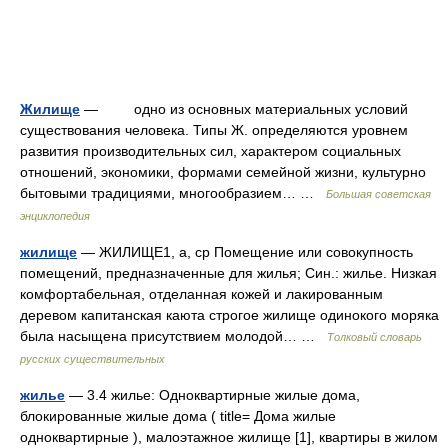
Жилище
— одно из основных материальных условий
существования человека. Типы Ж. определяются уровнем
развития производительных сил, характером социальных
отношений, экономики, формами семейной жизни, культурно
бытовыми традициями, многообразием… …
Большая советская
энциклопедия
жилище
— ЖИЛИЩЕ1, а, ср Помещение или совокупность
помещений, предназначенные для жилья; Син.: жилье. Низкая
комфортабельная, отделанная кожей и лакированным
деревом капитанская каюта строгое жилище одинокого моряка
была насыщена присутствием молодой… …
Толковый словарь
русских существительных
жилье
— 3.4 жилье: Одноквартирные жилые дома,
блокированные жилые дома ( title= Дома жилые
одноквартирные ), малоэтажное жилище [1], квартиры в жилом